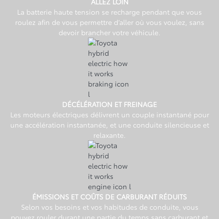
ALLEZ LOIN
La batterie haute tension se recharge pendant que vous
roulez afin de vous permettre d’aller où vous voulez, sans
devoir brancher votre véhicule.
DÉCÉLÉRATION ET FREINAGE
Les moteurs électriques délivrent un couple instantané pour
une accélération instantanée, et une conduite silencieuse et
relaxante.
ÉMISSIONS ET COÛTS DE CARBURANT RÉDUITS
Selon vos besoins et vos habitudes de conduite, vous
pouvez rouler durant une partie du temps sans carburant et