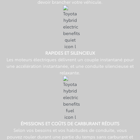
devoir brancher votre véhicule.
RAPIDES ET SILENCIEUX
Les moteurs électriques délivrent un couple instantané pour
une accélération instantanée, et une conduite silencieuse et
relaxante.
ÉMISSIONS ET COÛTS DE CARBURANT RÉDUITS
Selon vos besoins et vos habitudes de conduite, vous
pouvez rouler durant une partie du temps sans carburant et