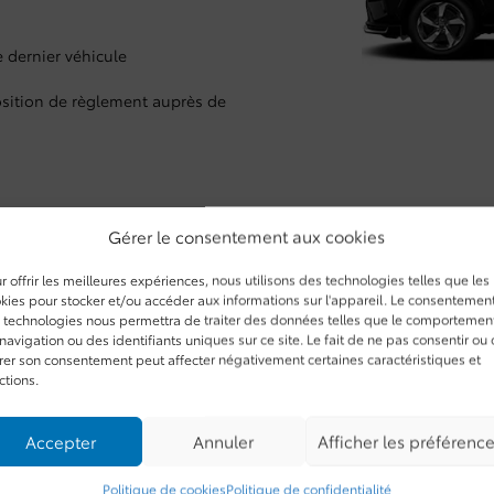
e dernier véhicule
sition de règlement auprès de
Gérer le consentement aux cookies
r offrir les meilleures expériences, nous utilisons des technologies telles que les
a rien de plus facile. Appliquez en ligne ou appelez-nous dès mai
kies pour stocker et/ou accéder aux informations sur l'appareil. Le consentemen
prouverons votre
dossier de crédit
dans des délais très rapides. Il n’
 technologies nous permettra de traiter des données telles que le comportemen
ir votre
financement
rapidement, et repartez à bord de votre proch
navigation ou des identifiants uniques sur ce site. Le fait de ne pas consentir ou
irer son consentement peut affecter négativement certaines caractéristiques et
ctions.
Nom
*
Accepter
Annuler
Afficher les préférenc
Politique de cookies
Politique de confidentialité