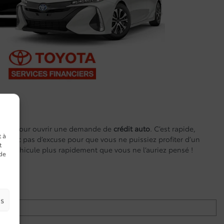
ntenant pour ouvrir une demande de
crédit auto
. C’est rapide,
t à
y a donc pas d’excuse pour que vous ne puissiez profiter d’un
t
ain véhicule plus rapidement que vous ne l’auriez pensé !
 de
es