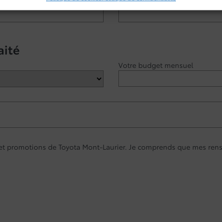
Téléphone
*
aité
Votre budget mensuel
s et promotions de Toyota Mont-Laurier. Je comprends que mes rens