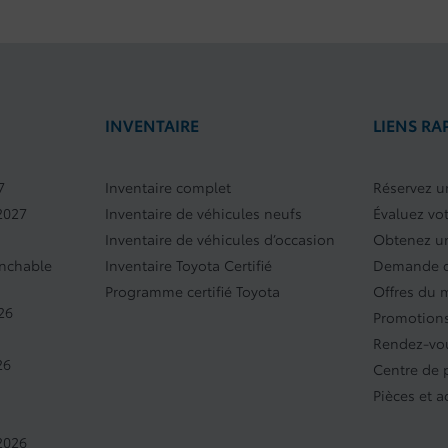
INVENTAIRE
LIENS RA
7
Inventaire complet
Réservez un
2027
Inventaire de véhicules neufs
Évaluez vo
Inventaire de véhicules d’occasion
Obtenez un
anchable
Inventaire Toyota Certifié
Demande d
Programme certifié Toyota
Offres du 
26
Promotions
Rendez-vou
26
Centre de
Pièces et a
2026