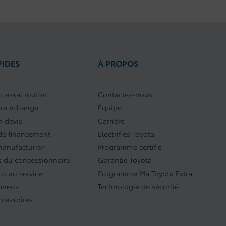
PIDES
À PROPOS
 essai routier
Contactez-nous
tre échange
Équipe
 devis
Carrière
e financement
Electrifiés Toyota
manufacturier
Programme certifié
 du concessionnaire
Garantie Toyota
s au service
Programme Ma Toyota Extra
 pneus
Technologie de sécurité
ccessoires