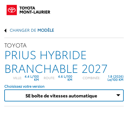
CHANGER DE
MODÈLE
TOYOTA
PRIUS HYBRIDE
BRANCHABLE 2027
4.4 L/100
4.6 L/100
1.8 (2026)
VILLE:
ROUTE:
COMBINÉE:
KM
KM
Le/100 KM
Choisissez votre version
SE boîte de vitesses automatique