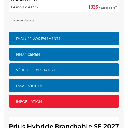
133
$
84 mois à 4.69%
/ semaine*
Mentions légales
ÉVALUEZ VOS
PAIEMENTS
FINANCEMENT
VÉHICULE D'ÉCHANGE
ESSAI ROUTIER
INFORMATION
Prius Hybride Branchable SE 2027