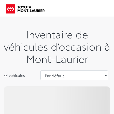
Inventaire de
véhicules d’occasion à
Mont-Laurier
44 véhicules
Nouvel arrivage
Voir plus de photos
VOIR PLUS