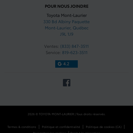
POUR NOUS JOINDRE
Toyota Mont-Laurier
330 Bd Albiny Paquette
Mont-Laurier
,
Québec
J9L 1J9
Ventes:
(833) 847-3511
Service:
819-623-3511
4.2
2026 © TOYOTA MONT-LAURIER
| Tous droits réservés.
|
|
|
Termes & conditions
Politique et confidentialité
Politique de cookies (CA)
|
Paramétrer les cookies
Droit à la réparation