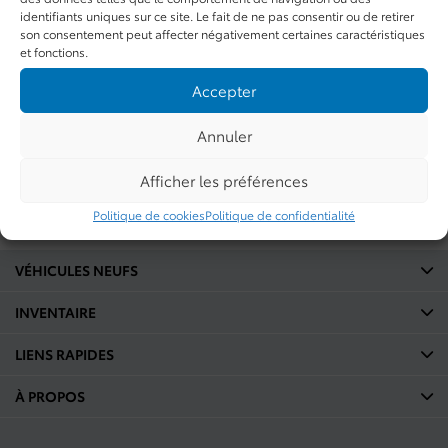
identifiants uniques sur ce site. Le fait de ne pas consentir ou de retirer
du manufacturier
son consentement peut affecter négativement certaines caractéristiques
et fonctions.
Accepter
CLIQUEZ ICI
Annuler
Afficher les préférences
Politique de cookies
Politique de confidentialité
VÉHICULES NEUFS
INVENTAIRE
LIENS RAPIDES
À PROPOS