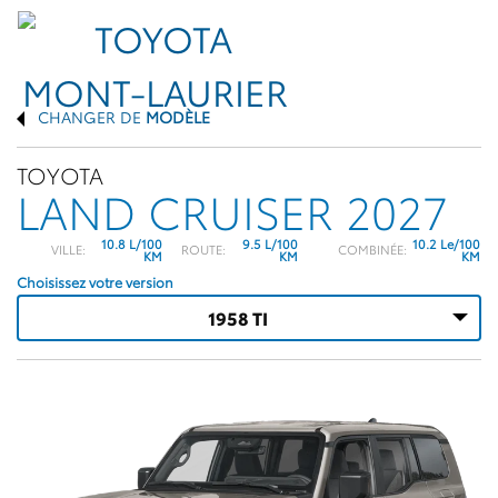
CHANGER DE
MODÈLE
TOYOTA
LAND CRUISER 2027
10.8 L/100
9.5 L/100
10.2 Le/100
VILLE:
ROUTE:
COMBINÉE:
KM
KM
KM
Choisissez votre version
1958 TI