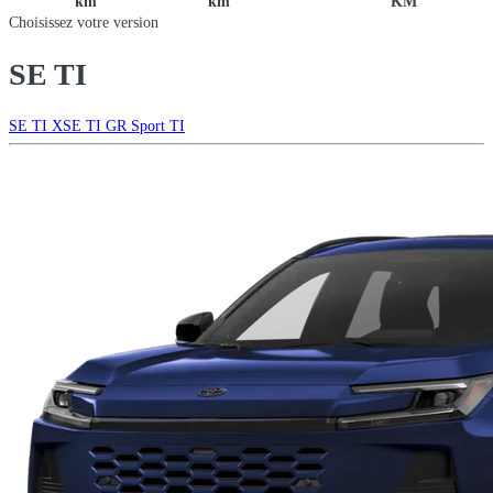
km
km
KM
Choisissez votre version
SE TI
SE TI
XSE TI
GR Sport TI