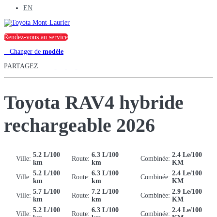
EN
Rendez-vous au service
Changer de
modèle
PARTAGEZ
Toyota
RAV4 hybride
rechargeable 2026
5.2 L/100
6.3 L/100
2.4 Le/100
Ville:
Route:
Combinée:
km
km
KM
5.2 L/100
6.3 L/100
2.4 Le/100
Ville:
Route:
Combinée:
km
km
KM
5.7 L/100
7.2 L/100
2.9 Le/100
Ville:
Route:
Combinée:
km
km
KM
5.2 L/100
6.3 L/100
2.4 Le/100
Ville:
Route:
Combinée: