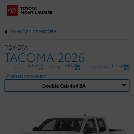
CHANGER DE
MODÈLE
TOYOTA
TACOMA 2026
12.5 L/100
9.6 L/100
11.2 Le/100
VILLE:
ROUTE:
COMBINÉE:
KM
KM
KM
Choisissez votre version
Double Cab 4x4 BA