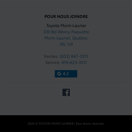
POUR NOUS JOINDRE
Toyota Mont-Laurier
330 Bd Albiny Paquette
Mont-Laurier
,
Québec
J9L 1J9
Ventes:
(833) 847-3511
Service:
819-623-3511
4.2
2026 © TOYOTA MONT-LAURIER
| Tous droits réservés.