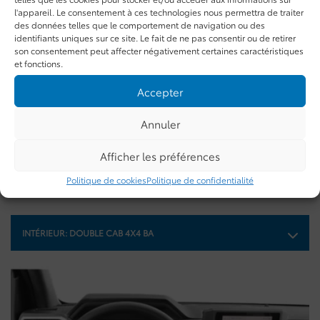
l'appareil. Le consentement à ces technologies nous permettra de traiter
des données telles que le comportement de navigation ou des
identifiants uniques sur ce site. Le fait de ne pas consentir ou de retirer
son consentement peut affecter négativement certaines caractéristiques
et fonctions.
Accepter
Toyota Tacoma 2026
Toyota Tacoma 2026
T
54 904
$
51 824
$
70
Annuler
Afficher les préférences
Galerie
Politique de cookies
Politique de confidentialité
INTÉRIEUR:
DOUBLE CAB 4X4 BA