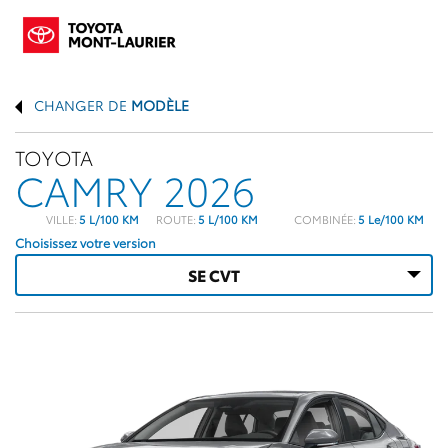
CHANGER DE
MODÈLE
TOYOTA
CAMRY 2026
VILLE:
5 L/100 KM
ROUTE:
5 L/100 KM
COMBINÉE:
5 Le/100 KM
Choisissez votre version
SE CVT